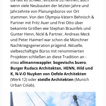
Da fällt es schwer, einzelne zu nennen, auch
wenn viele Neubauten der letzten Jahre und
Jahrzehnte von Planungsbüros vor Ort
stammen. Von den Olympia-Vätern Behnisch &
Partner mit Fritz Auer und Frei Otto über
bekannte Größen wie Stephan Braunfels und
Gunter Henn, Nickl & Partner, Andreas Meck
und Peter Haimerl war schon die Münchner
Nachkriegsgeneration prägend. Aktuelle,
vielbeschäftigte Büros mit renommierten
Projekten schließen an diese Tradition an -
etwa
allmannwappler
,
bogevischs buero
,
Burger Rudacs Architekten, HENN, Hild und
K, N-V-O Nuyken von Oefele Architekten
(Werk 12) oder
steidle Architekten
(Munich
Urban Colab).