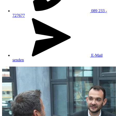
089 233 -
727677
E-Mail
senden