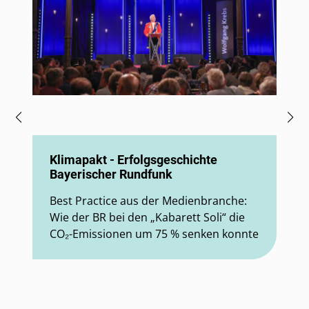
Kl
& 
Klimapakt - Erfolgsgeschichte
Bayerischer Rundfunk
Wä
Best Practice aus der Medienbranche:
je
Wie der BR bei den „Kabarett Soli“ die
mi
CO₂-Emissionen um 75 % senken konnte
da
pro