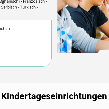
Afghanisch) - Französisch -
 Serbisch - Türkisch -
nchen
e Kindertageseinrichtunge