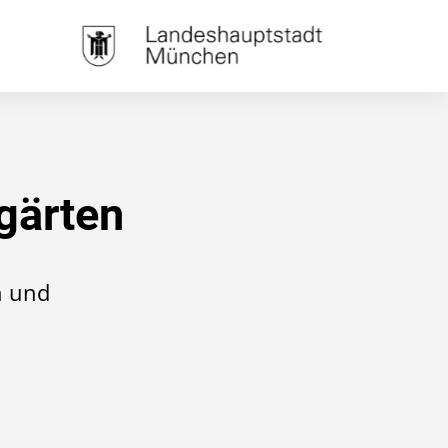
gärten
n und