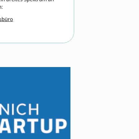
n:
sbüro