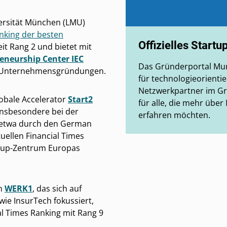
ersität München (LMU)
nking der besten
Offizielles Startu
t Rang 2 und bietet mit
eneurship Center IEC
Das Gründerportal Muni
ür Unternehmensgründungen.
für technologieorientie
Netzwerkpartner im G
obale Accelerator
Start2
für alle, die mehr übe
insbesondere bei der
erfahren möchten.
– etwa durch den German
uellen Financial Times
rtup-Zentrum Europas
m
WERK1
, das sich auf
wie InsurTech fokussiert,
ial Times Ranking mit Rang 9