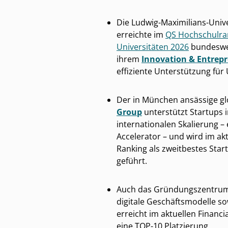
Die Ludwig-Maximilians-Univ
erreichte im
QS Hochschulra
Universitäten 2026
bundeswei
ihrem
Innovation & Entrepr
effiziente Unterstützung f
Der in München ansässige gl
Group
unterstützt Startups 
internationalen Skalierung 
Accelerator – und wird im akt
Ranking als zweitbestes Sta
geführt.
Auch das Gründungszentru
digitale Geschäftsmodelle so
erreicht im aktuellen Financ
eine TOP-10 Platzierung.