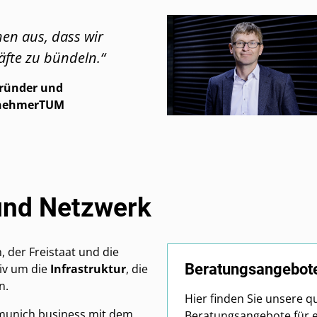
en aus, dass wir
äfte zu bündeln.“
ründer und
rnehmerTUM
 und Netzwerk
 der Freistaat und die
Beratungsangebote
iv um die
Infrastruktur
, die
n.
Hier finden Sie unsere qu
t munich business mit dem
Beratungsangebote für e