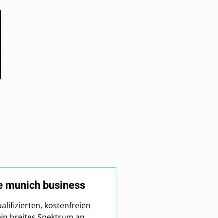
 munich business
alifizierten, kostenfreien
in breites Spektrum an