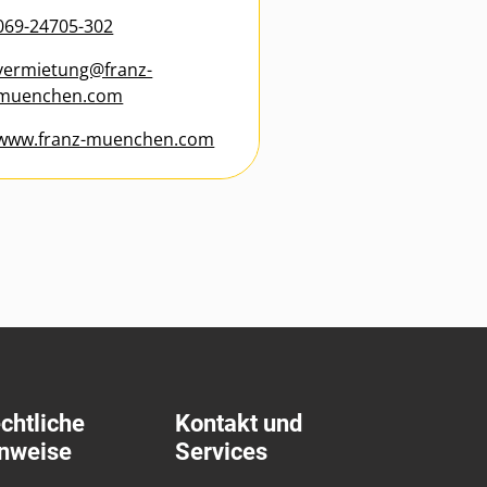
069-24705-302
vermietung@franz-
muenchen.com
www.franz-muenchen.com
chtliche
Kontakt und
nweise
Services