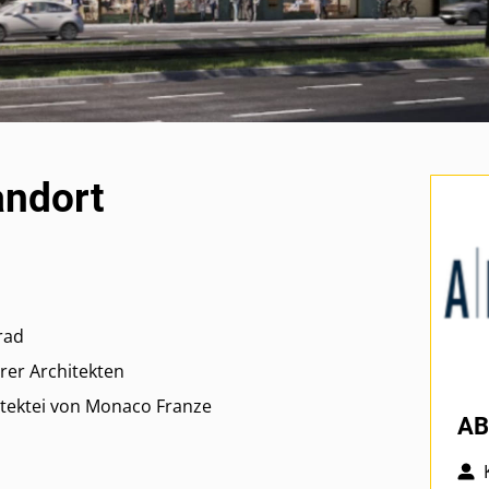
andort
rad
er Architekten
tektei von Monaco Franze
AB