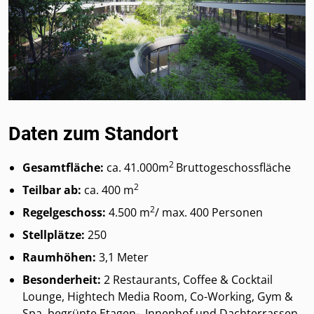
Daten zum Standort
2
Gesamtfläche:
ca. 41.000m
Bruttogeschossfläche
2
Teilbar ab:
ca. 400 m
2
Regelgeschoss:
4.500 m
/ max. 400 Personen
Stellplätze:
250
Raumhöhen:
3,1 Meter
Besonderheit:
2 Restaurants, Coffee & Cocktail
Lounge, Hightech Media Room, Co-Working, Gym &
Spa, begrünte Etagen-, Innenhof und Dachterrassen,