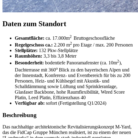
Daten zum Standort
2
Gesamtfläche:
ca. 17.000m
Bruttogeschossfläche
2
Regelgeschoss ca.:
2.200
m
pro Etage / max. 200 Personen
Stellplätze:
132 Pkw-Stellplätze
Raumhöhen:
3,3 bis 3,8 Meter
2
Besonderheit:
bodentiefe Panoramafenster (ca. 10m
),
o
Dachterrasse mit 360
Blick zu den bayerischen Alpen und
der Innenstadt, Konferenz- und Eventbereich für bis zu 200
Personen, Heiz- und Kühlsegel mit Akustik- und
Schalldämmung sowie Lüftung und Sprinkleranlage,
Glasfaser Backbone, hohe Raumflexibilität, Wired Score
Platin, Leed Platin, Effizienzhaus 40
Verfügbar ab:
sofort (Fertigstellung Q1/2024)
Beschreibung
Das nachhaltige architektonische Revitalisierungskonzept M-Yard,
das die FidCap Gruppe München realisiert, ist zu einem der neuen
“Landmarks“ in dem vormals stark industriell geprägten