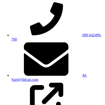
089 642499-
700
M-
Yard@fidcap.com