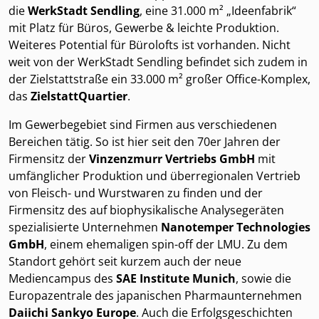
die
WerkStadt Sendling
, eine 31.000 m² „Ideenfabrik“
mit Platz für Büros, Gewerbe & leichte Produktion.
Weiteres Potential für Bürolofts ist vorhanden. Nicht
weit von der WerkStadt Sendling befindet sich zudem in
der Zielstattstraße ein 33.000 m² großer Office-Komplex,
das
ZielstattQuartier
.
Im Gewerbegebiet sind Firmen aus verschiedenen
Bereichen tätig. So ist hier seit den 70er Jahren der
Firmensitz der
Vinzenzmurr Vertriebs GmbH
mit
umfänglicher Produktion und überregionalen Vertrieb
von Fleisch- und Wurstwaren zu finden und der
Firmensitz des auf biophysikalische Analysegeräten
spezialisierte Unternehmen
Nanotemper Technologies
GmbH
, einem ehemaligen spin-off der LMU. Zu dem
Standort gehört seit kurzem auch der neue
Mediencampus des
SAE Institute Munich
, sowie die
Europazentrale des japanischen Pharmaunternehmen
Daiichi Sankyo Europe
. Auch die Erfolgsgeschichten